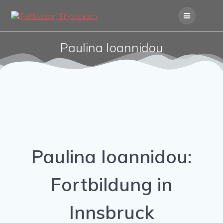
Skip
to
content
Paulina Ioannidou
Paulina Ioannidou:
Fortbildung in
Innsbruck