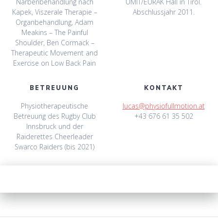
Narbenbehandlung nach
UMIT/EURAK Hall in Tirol.
Kapek, Viszerale Therapie –
Abschlussjahr 2011.
Organbehandlung, Adam
Meakins – The Painful
Shoulder, Ben Cormack –
Therapeutic Movement and
Exercise on Low Back Pain
BETREUUNG
KONTAKT
Physiotherapeutische
lucas@physiofullmotion.at
Betreuung des Rugby Club
+43 676 61 35 502
Innsbruck und der
Raiderettes Cheerleader
Swarco Raiders (bis 2021)