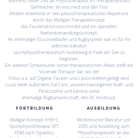
Während seiner Zeit als Physiotherapeut im Therapiezentrum
Gehmacher, im inns.med und den Tirol
Kliniken erweiterte er sein physiotherapeutisches Repertoire
durch das Mulligan Therapiekonzept,
das Fasziendistorsionsmodell und ein spezielles
Narbenbehandlungskonzept.
Als ehemaliger Eisschnellläufer und Rugbyspieler war es für ihn
selbstverständlich
sportphysiotherapeutisch Ausbildung in Faak am See zu
beginnen.
Ein weiterer Schwerpunkt seiner therapeutischen Arbeit stellt die
Viszerale Therapie dar, wo der
Fokus u.a. auf Organe, Faszien und Läsionsketten gelegt wird.
Lucas leitet außerdem Full.Core, unseren hauseigenen Kraft- und
Fitnesszirkel und betreut seine
ehemalige Rugbymannschaft, den RC Innsbruck.
FORTBILDUNG
AUSBILDUNG
Mulligan Konzept A+B+C,
Medizinischer Masseur seit
Sportphysiotherapie SPT,
2005 und Ausbildung zum
FDM nach Typaldos,
Physiotherapeuten an der