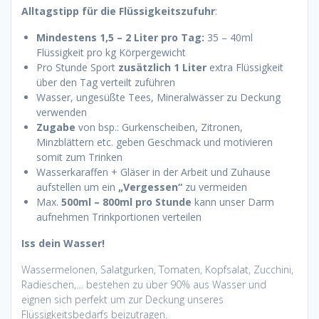
Alltagstipp für die Flüssigkeitszufuhr
:
Mindestens 1,5 – 2 Liter pro Tag:
35 – 40ml
Flüssigkeit pro kg Körpergewicht
Pro Stunde Sport
zusätzlich 1 Liter
extra Flüssigkeit
über den Tag verteilt zuführen
Wasser, ungesüßte Tees, Mineralwässer zu Deckung
verwenden
Zugabe
von bsp.: Gurkenscheiben, Zitronen,
Minzblättern etc. geben Geschmack und motivieren
somit zum Trinken
Wasserkaraffen + Gläser in der Arbeit und Zuhause
aufstellen um ein
„Vergessen“
zu vermeiden
Max.
500ml – 800ml pro Stunde
kann unser Darm
aufnehmen
Trinkportionen verteilen
Iss dein Wasser!
Wassermelonen, Salatgurken, Tomaten, Kopfsalat, Zucchini,
Radieschen,… bestehen zu über 90% aus Wasser und
eignen sich perfekt um zur Deckung unseres
Flüssigkeitsbedarfs beizutragen.