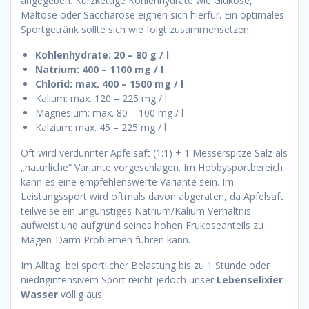
angegeben. Kurzkettige Kohlenhydrate wie Glukose,
Maltose oder Saccharose eignen sich hierfür. Ein optimales
Sportgetränk sollte sich wie folgt zusammensetzen:
Kohlenhydrate: 20 – 80 g / l
Natrium: 400 – 1100 mg / l
Chlorid: max. 400 – 1500 mg / l
Kalium: max. 120 – 225 mg / l
Magnesium: max. 80 – 100 mg / l
Kalzium: max. 45 – 225 mg / l
Oft wird verdünnter Apfelsaft (1:1) + 1 Messerspitze Salz als
„natürliche“ Variante vorgeschlagen. Im Hobbysportbereich
kann es eine empfehlenswerte Variante sein. Im
Leistungssport wird oftmals davon abgeraten, da Apfelsaft
teilweise ein ungünstiges Natrium/Kalium Verhältnis
aufweist und aufgrund seines hohen Frukoseanteils zu
Magen-Darm Problemen führen kann.
Im Alltag, bei sportlicher Belastung bis zu 1 Stunde oder
niedrigintensivem Sport reicht jedoch unser
Lebenselixier
Wasser
völlig aus.