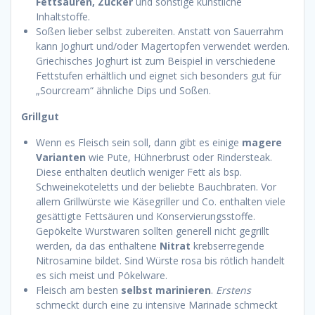
Fettsäuren, Zucker
und sonstige künstliche
Inhaltstoffe.
Soßen lieber selbst zubereiten. Anstatt von Sauerrahm
kann Joghurt und/oder Magertopfen verwendet werden.
Griechisches Joghurt ist zum Beispiel in verschiedene
Fettstufen erhältlich und eignet sich besonders gut für
„Sourcream“ ähnliche Dips und Soßen.
Grillgut
Wenn es Fleisch sein soll, dann gibt es einige
magere
Varianten
wie Pute, Hühnerbrust oder Rindersteak.
Diese enthalten deutlich weniger Fett als bsp.
Schweinekoteletts und der beliebte Bauchbraten. Vor
allem Grillwürste wie Käsegriller und Co. enthalten viele
gesättigte Fettsäuren und Konservierungsstoffe.
Gepökelte Wurstwaren sollten generell nicht gegrillt
werden, da das enthaltene
Nitrat
krebserregende
Nitrosamine bildet. Sind Würste rosa bis rötlich handelt
es sich meist und Pökelware.
Fleisch am besten
selbst marinieren
.
Erstens
schmeckt durch eine zu intensive Marinade schmeckt