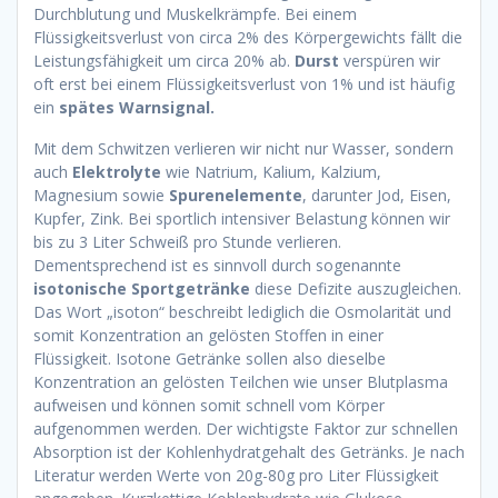
Durchblutung und Muskelkrämpfe. Bei einem
Flüssigkeitsverlust von circa 2% des Körpergewichts fällt die
Leistungsfähigkeit um circa 20% ab.
Durst
verspüren wir
oft erst bei einem Flüssigkeitsverlust von 1% und ist häufig
ein
spätes Warnsignal.
Mit dem Schwitzen verlieren wir nicht nur Wasser, sondern
auch
Elektrolyte
wie Natrium, Kalium, Kalzium,
Magnesium sowie
Spurenelemente
, darunter Jod, Eisen,
Kupfer, Zink. Bei sportlich intensiver Belastung können wir
bis zu 3 Liter Schweiß pro Stunde verlieren.
Dementsprechend ist es sinnvoll durch sogenannte
isotonische Sportgetränke
diese Defizite auszugleichen.
Das Wort „isoton“ beschreibt lediglich die Osmolarität und
somit Konzentration an gelösten Stoffen in einer
Flüssigkeit. Isotone Getränke sollen also dieselbe
Konzentration an gelösten Teilchen wie unser Blutplasma
aufweisen und können somit schnell vom Körper
aufgenommen werden. Der wichtigste Faktor zur schnellen
Absorption ist der Kohlenhydratgehalt des Getränks. Je nach
Literatur werden Werte von 20g-80g pro Liter Flüssigkeit