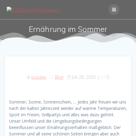
Skip
to
content
Ernährung im Sommer
lisaobw
Blog
Juli 28, 2020
|
0
Sommer, Sonne, Sonnenschein, … Jedes Jahr freuen wir uns
nach der kalten Jahreszeit wieder auf warme Temperaturen,
Sport im Freien, Grillpartys und alles was dazu gehört.
Unser Umfeld und die Umgebungsbedingungen
beeinflussen unser Ernährungsverhalten maßgeblich. Der
Sommer und all seine schönen Seiten bringen aber auch