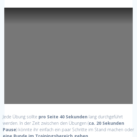
Jede Übung sollte
pro Seite 40 Sekunden
lang durchgeführt
werden. In der Zeit zwischen den Übungen (
ca. 20 Sekunden
Pause
) könnte ihr einfach ein paar Schritte im Stand machen oder
eine Runde im Trainingsbereich gehen
.