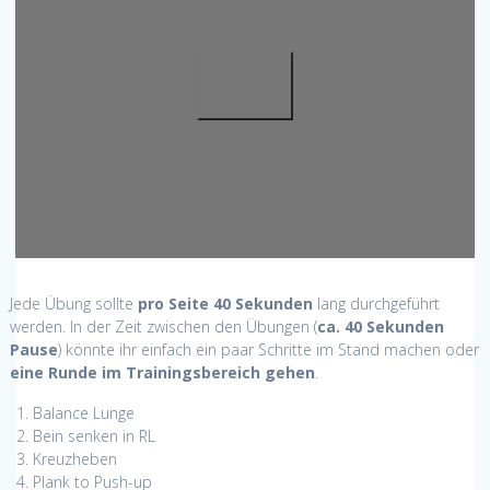
Jede Übung sollte
pro Seite 40 Sekunden
lang durchgeführt
werden. In der Zeit zwischen den Übungen (
ca. 40 Sekunden
Pause
) könnte ihr einfach ein paar Schritte im Stand machen oder
eine Runde im Trainingsbereich gehen
.
Balance Lunge
Bein senken in RL
Kreuzheben
Plank to Push-up