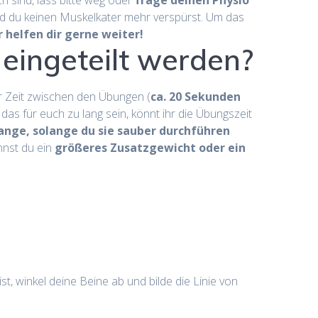
h sind, lass bitte weg oder
frage deinen Physio
und du keinen Muskelkater mehr verspürst. Um das
r helfen dir gerne weiter!
 eingeteilt werden?
r Zeit zwischen den Übungen (
ca. 20 Sekunden
 das für euch zu lang sein, könnt ihr die Übungszeit
ange, solange du sie sauber durchführen
annst du ein
größeres Zusatzgewicht oder ein
n.
t, winkel deine Beine ab und bilde die Linie von