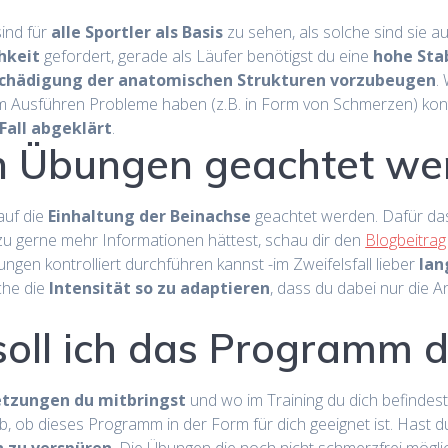
sind für
alle Sportler als Basis
zu sehen, als solche sind sie a
hkeit
gefordert, gerade als Läufer benötigst du eine
hohe Stab
Schädigung der anatomischen Strukturen vorzubeugen
.
m Ausführen Probleme haben (z.B. in Form von Schmerzen) kont
Fall abgeklärt
.
en Übungen geachtet we
auf die
Einhaltung der Beinachse
geachtet werden. Dafür das
u gerne mehr Informationen hättest, schau dir den
Blogbeitra
gen kontrolliert durchführen kannst -im Zweifelsfall lieber
lan
che die
Intensität so zu adaptieren
, dass du dabei nur die 
soll ich das Programm 
etzungen du mitbringst
und wo im Training du dich befindest.
t ab, ob dieses Programm in der Form für dich geeignet ist. Hast 