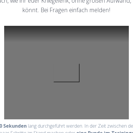
uch, wie ihr euer Kniegelenk, ohne großen Aufwand,
könnt. Bei Fragen einfach melden!
40 Sekunden
lang durchgeführt werden. In der Zeit zwischen d