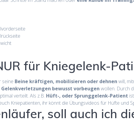
n paar Schritte im Stand machen oder
eine Runde im Training
vorderseite
rückseite
ewicht
NUR für Kniegelenk-Pati
r seine
Beine kräftigen, mobilisieren oder dehnen
will, m
d Gelenkverletzungen bewusst vorbeugen
wollen. Durch 
imal verteilt. Als z.B.
Hüft-, oder Sprunggelenk-Patient
is
r euch Kniepatienten, ihr könnt die Übungsvideos für Hüfte u
nläufer, soll auch ich 