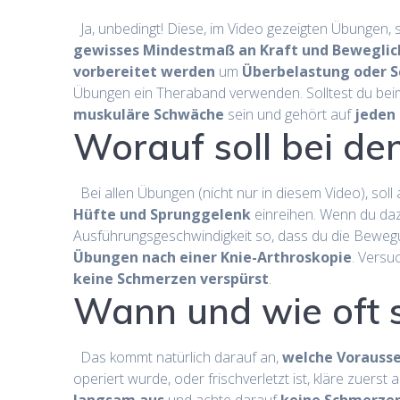
Ja, unbedingt! Diese, im Video gezeigten Übungen, 
gewisses Mindestmaß an Kraft und Beweglic
vorbereitet werden
um
Überbelastung oder 
Übungen ein Theraband verwenden. Solltest du bei
muskuläre Schwäche
sein und gehört auf
jeden 
Worauf soll bei d
Bei allen Übungen (nicht nur in diesem Video), soll 
Hüfte und Sprunggelenk
einreihen. Wenn du daz
Ausführungsgeschwindigkeit so, dass du die Bewegun
Übungen nach einer Knie-Arthroskopie
. Versu
keine Schmerzen verspürst
.
Wann und wie oft 
Das kommt natürlich darauf an,
welche Vorauss
operiert wurde, oder frischverletzt ist, kläre zuers