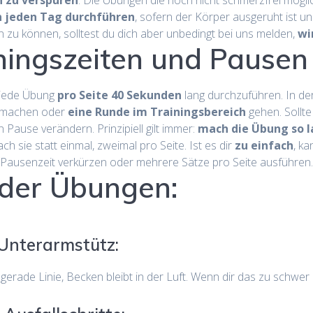
 zu verspüren
. Die Übungen die noch nicht schmerzfrei möglic
n
jeden Tag durchführen
, sofern der Körper ausgeruht ist 
n zu können, solltest du dich aber unbedingt bei uns melden,
wi
iningszeiten und Pausen
 jede Übung
pro Seite 40 Sekunden
lang durchzuführen. In de
nd machen oder
eine Runde im Trainingsbereich
gehen. Sollte
Pause verändern. Prinzipiell gilt immer:
mach die Übung so l
 sie statt einmal, zweimal pro Seite. Ist es dir
zu einfach
, k
/Pausenzeit verkürzen oder mehrere Sätze pro Seite ausführe
 der Übungen:
 Unterarmstütz:
rade Linie, Becken bleibt in der Luft. Wenn dir das zu schwer is